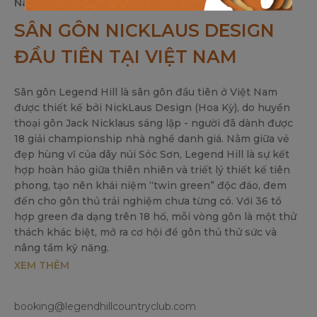
Nam.
SÂN GÔN NICKLAUS DESIGN
ĐẦU TIÊN TẠI VIỆT NAM
Sân gôn Legend Hill là sân gôn đầu tiên ở Việt Nam
được thiết kế bởi NickLaus Design (Hoa Kỳ), do huyền
thoại gôn Jack Nicklaus sáng lập - người đã dành được
18 giải championship nhà nghề danh giá. Nằm giữa vẻ
đẹp hùng vĩ của dãy núi Sóc Sơn, Legend Hill là sự kết
hợp hoàn hảo giữa thiên nhiên và triết lý thiết kế tiên
phong, tạo nên khái niệm “twin green” độc đáo, đem
đến cho gôn thủ trải nghiệm chưa từng có. Với 36 tổ
hợp green đa dạng trên 18 hố, mỗi vòng gôn là một thử
thách khác biệt, mở ra cơ hội để gôn thủ thử sức và
nâng tầm kỹ năng.
XEM THÊM
booking@legendhillcountryclub.com