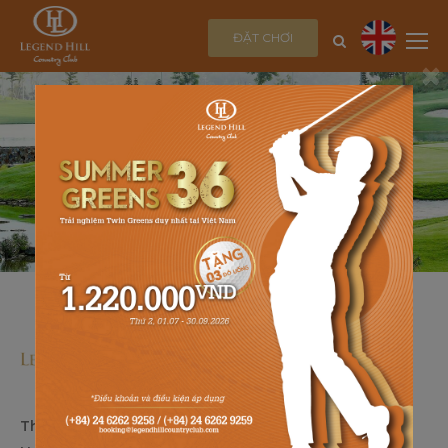
ĐẶT CHƠI
×
Thôn Cộng Hòa, Xã Sóc Sơn, Thành phố Hà Nội, Việt