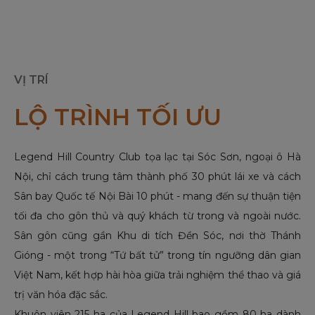
VỊ TRÍ
LỘ TRÌNH TỐI ƯU
Legend Hill Country Club tọa lạc tại Sóc Sơn, ngoại ô Hà
Nội, chỉ cách trung tâm thành phố 30 phút lái xe và cách
Sân bay Quốc tế Nội Bài 10 phút - mang đến sự thuận tiện
tối đa cho gôn thủ và quý khách từ trong và ngoài nước.
Sân gôn cũng gần Khu di tích Đền Sóc, nơi thờ Thánh
Gióng - một trong “Tứ bất tử” trong tín ngưỡng dân gian
Việt Nam, kết hợp hài hòa giữa trải nghiệm thể thao và giá
trị văn hóa đặc sắc.
Khuôn viên 215 ha của Legend Hill bao gồm 80 ha dành