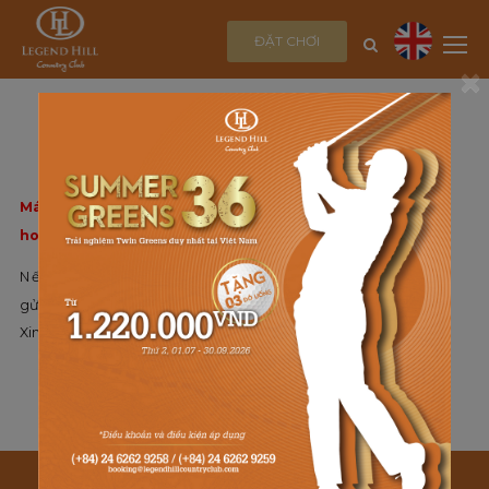
ĐẶT CHƠI
×
THÔNG BÁO
Máy chủ web đã gặp phải sự cố bất ngờ và không thể
hoàn thành yêu cầu của bạn
Nếu bạn muốn liên hệ với Admin để thông báo, vui lòng
gửi Email:
ducvinh83@yahoo.com
Xin cảm ơn !