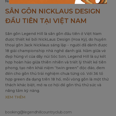
Nam.
SÂN GÔN NICKLAUS DESIGN
ĐẦU TIÊN TẠI VIỆT NAM
Sân gôn Legend Hill là sân gôn đầu tiên ở Việt Nam
được thiết kế bởi NickLaus Design (Hoa Kỳ), do huyền
thoại gôn Jack Nicklaus sáng lập - người đã dành được
18 giải championship nhà nghề danh giá. Nằm giữa vẻ
đẹp hùng vĩ của dãy núi Sóc Sơn, Legend Hill là sự kết
hợp hoàn hảo giữa thiên nhiên và triết lý thiết kế tiên
phong, tạo nên khái niệm “twin green” độc đáo, đem
đến cho gôn thủ trải nghiệm chưa từng có. Với 36 tổ
hợp green đa dạng trên 18 hố, mỗi vòng gôn là một thử
thách khác biệt, mở ra cơ hội để gôn thủ thử sức và
nâng tầm kỹ năng.
XEM THÊM
booking@legendhillcountryclub.com