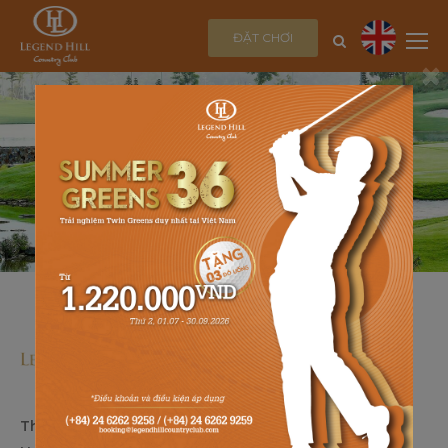
ĐẶT CHƠI
×
Thôn Cộng Hòa, Xã Sóc Sơn, Thành phố Hà Nội, Việt