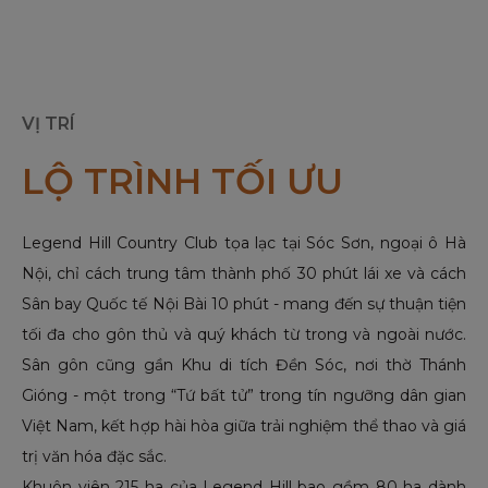
VỊ TRÍ
LỘ TRÌNH TỐI ƯU
Legend Hill Country Club tọa lạc tại Sóc Sơn, ngoại ô Hà
Nội, chỉ cách trung tâm thành phố 30 phút lái xe và cách
Sân bay Quốc tế Nội Bài 10 phút - mang đến sự thuận tiện
tối đa cho gôn thủ và quý khách từ trong và ngoài nước.
Sân gôn cũng gần Khu di tích Đền Sóc, nơi thờ Thánh
Gióng - một trong “Tứ bất tử” trong tín ngưỡng dân gian
Việt Nam, kết hợp hài hòa giữa trải nghiệm thể thao và giá
trị văn hóa đặc sắc.
Khuôn viên 215 ha của Legend Hill bao gồm 80 ha dành