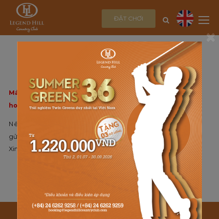
ĐẶT CHƠI
×
THÔNG BÁO
Máy chủ web đã gặp phải sự cố bất ngờ và không thể
hoàn thành yêu cầu của bạn
Nếu bạn muốn liên hệ với Admin để thông báo, vui lòng
gửi Email:
ducvinh83@yahoo.com
Xin cảm ơn !